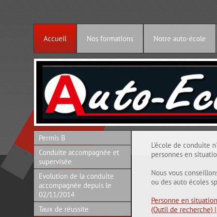
Accueil
Nos formations
Notre auto-école
Permis B
L'école de conduite n
Conduite accompagnée et
personnes en situati
supervisée
Nous vous conseillon
Evolution de la conduite
ou des auto écoles sp
accompagnée depuis le
02/11/2014
Personne en situatio
Taux de réussite
(Outil de recherche) |