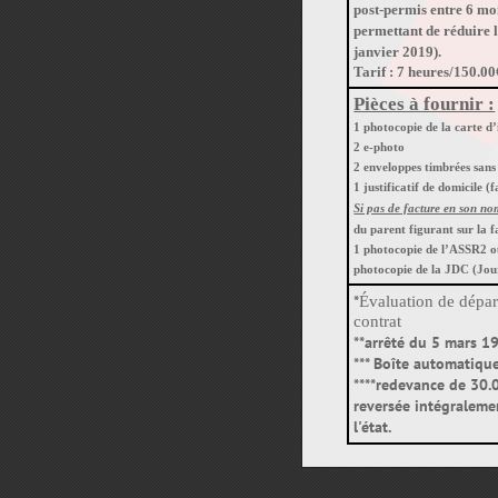
post-permis entre 6 moi
permettant de réduire l
janvier 2019).
Tarif : 7 heures/150.0
Pièces à fournir :
1 photocopie de la carte d
2 e-photo
2 enveloppes timbrées sans
1 justificatif de domicile (
Si pas de facture en son no
du parent figurant sur la f
1 photocopie de l’ASSR2 ou
photocopie de la JDC (Jou
*
Évaluation de départ
contrat
**arrêté du 5 mars 1
*** Boîte automatiqu
****redevance de 30.
reversée intégraleme
l'état.