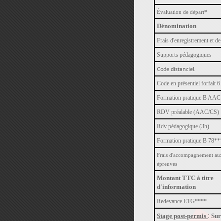
Évaluation de départ*
Dénomination
Frais d'enregistrement et de
Supports pédagogiques
Code distanciel
Code en présentiel forfait 
Formation pratique B AA
RDV préalable (AAC/CS)
Rdv pédagogique (3h)
Formation pratique B 78**
Frais d'accompagnement au
épreuves
Montant TTC à titre
d'information
Redevance ETG****
:
Stage post-permis
Sur