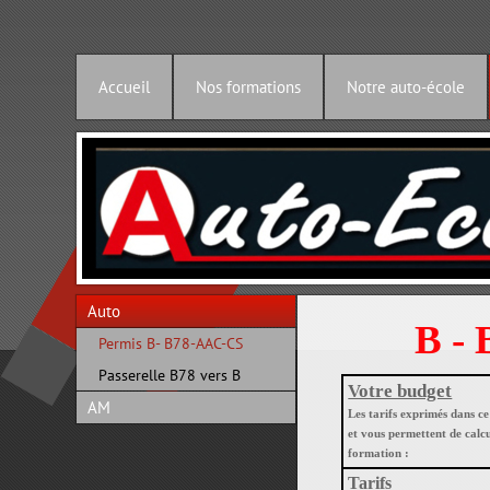
Accueil
Nos formations
Notre auto-école
Auto
B - 
Permis B- B78-AAC-CS
Passerelle B78 vers B
Votre budget
AM
Les tarifs exprimés dans ce
et vous permettent de cal
formation :
Tarifs